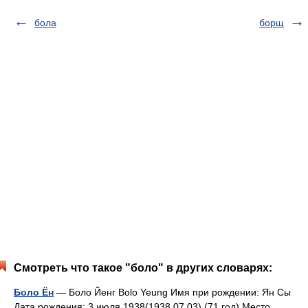
бола
борщ
Смотреть что такое "боло" в других словарях:
Боло Ён
— Боло Йенг Bolo Yeung Имя при рождении: Ян Сы
Дата рождения: 3 июля 1938(1938 07 03) (71 год) Место