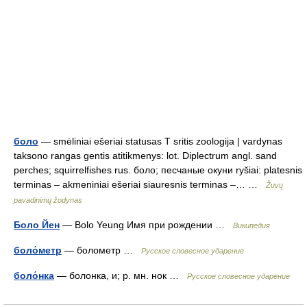
боло
— smėliniai ešeriai statusas T sritis zoologija | vardynas
taksono rangas gentis atitikmenys: lot. Diplectrum angl. sand
perches; squirrelfishes rus. боло; песчаные окуни ryšiai: platesnis
terminas – akmeniniai ešeriai siauresnis terminas –… …
Žuvų
pavadinimų žodynas
Боло Йен
— Bolo Yeung Имя при рождении …
Википедия
боло́метр
— болометр …
Русское словесное ударение
боло́нка
— болонка, и; р. мн. нок …
Русское словесное ударение