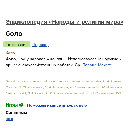
Энциклопедия «Народы и религии мира»
боло
Толкование
Перевод
боло
боло
, нож у народов Филиппин. Использовался как оружие и
при сельскохозяйственных работах. Ср.
Паранг
,
Мачете
.
Народы и религии мира. - М.: Большая Российская энциклопедия
.
В. А. Тишков.
Редкол.: О. Ю. Артемова, С. А. Арутюнов, А. Н. Кожановский, В. М. Макаревич
(зам. гл. ред.), В. А. Попов, П. И. Пучков (зам. гл. ред.), Г. Ю. Ситнянский
.
1998
.
Игры ⚽
Поможем написать курсовую
Синонимы
:
нож