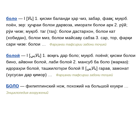
боло
— I [بالا] 1. қисми баланди ҳар чиз, забар, фавқ; муқоб.
поён, зер: ҳуҷраи болои дарвоза, иморати болои арк 2. рӯй;
рӯи чизе; муқоб. таг (таҳ): болои дастархон, болои кат
(хобидан), болои миз, болои майсаву сабза 3. сар, тор, фарқи
сари чизе: болои …
Фарҳанги тафсирии забони тоҷикӣ
болоӣ
— I [بالايي] 1. воқеъ дар боло; муқоб. поёнӣ; қисми болои
бино, айвони болоӣ, лаби болоӣ 2. мансуб ба боло (марказ):
идораҳои болоӣ, ташкилотҳои болоӣ II [بالايي] гарав, замонат
(хусусан дар қимор) …
Фарҳанги тафсирии забони тоҷикӣ
БОЛО
— филиппинский нож, похожий на большой кхукри …
Энциклопедия вооружений